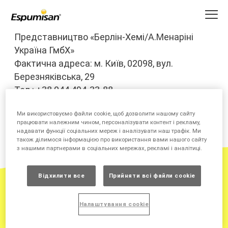
Перейти
до
основного
вмісту
Представництво «Берлін-Хемі/А.Менаріні
Україна ГмбХ»
Фактична адреса: м. Київ, 02098, вул.
Березняківська, 29
Тел.: +38 044 494-33-88
E-mail:
berlin-chemie@menarini.com.ua
Ми використовуємо файли cookie, щоб дозволити нашому сайту
працювати належним чином, персоналізувати контент і рекламу,
надавати функції соціальних мереж і аналізувати наш трафік. Ми
також ділимося інформацією про використання вами нашого сайту
з нашими партнерами в соціальних мережах, рекламі і аналітиці.
Відхилити все
Прийняти всі файли сookie
®
Еспумізан
. Перед застосуванням проконсультуйтеся з
лікарем та обов’язково ознайомтеся з повною інструкцією
(повним переліком побічних реакцій, протипоказань та
Налаштування cookie
®
особливостей застосування) на лікарський засіб Еспумізан
від 30.11.2020 №2759. Діюча речовина: simethicone.
Показання. Для симптоматичного лікування при скаргах з
боку шлунково-кишкового тракту, спричинених підвищеним