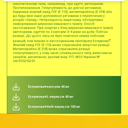
накопиченням газів, наприклад, при здутті, метеоризмі.
Протипоказання. Гіперчутливість до діючої речовини,
барвника жовтий захід FCF (Е 110), метилпарабену (Е 218) або
до будь-якої іншої допоміжної речовини з перелічених у
розділі «Склад». Непрохідність кишечнику, обструктивні
захворювання шлунково-кишкового тракту. Спосіб
застосування. При скаргах з боку шлунково-кишкового тракту
(метеоризм, здуття) по 2 капсули 3–4 рази на добу. Побічні
реакції. До цього часу не було помічено ніяких побічних
®
реакцій, пов’язаних із застосуванням препарату Еспумізан
.
Жовтий захід FCF (Е 110) може спричиняти алергічні реакції.
Метилпарабен (Е 218) може спричиняти реакції
гіперчутливості, у тому числі сповільненого типу, включаючи
свербіж, висипання, кропив’янку. Р.П. МОЗ України №
UA/0152/02/01
Еспумізан
капсули 40 мг
®
Еспумізан
L емульсія 40 мг
®
Еспумізан
бебі емульсія 100 мг
®