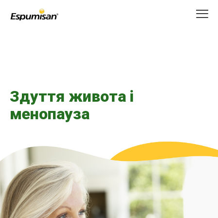
Перейти
до
основного
вмісту
Здуття живота і
менопауза