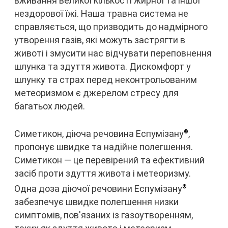
вживання великої кількості жирної та іншої
нездорової їжі. Наша травна система не
справляється, що призводить до надмірного
утворення газів, які можуть застрягти в
животі і змусити нас відчувати переповнення
шлунка та здуття живота. Дискомфорт у
шлунку та страх перед неконтрольованим
метеоризмом є джерелом стресу для
багатьох людей.
Симетикон, діюча речовина Еспумізану
,
®
пропонує швидке та надійне полегшення.
Симетикон — це перевірений та ефективний
засіб проти здуття живота і метеоризму.
Одна доза діючої речовини Еспумізану
®
забезпечує швидке полегшення низки
симптомів, пов'язаних із газоутворенням,