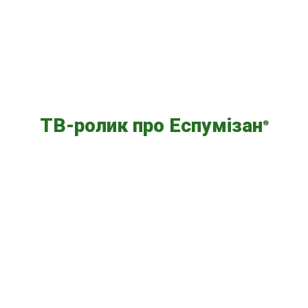
ТВ-ролик про Еспумізан
®
Video
Player