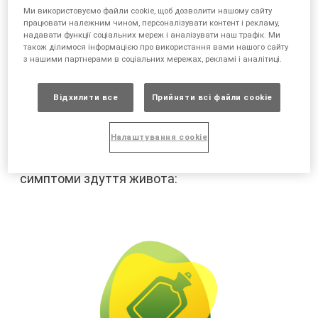
виникає?
Ми використовуємо файли cookie, щоб дозволити нашому сайту
працювати належним чином, персоналізувати контент і рекламу,
надавати функції соціальних мереж і аналізувати наш трафік. Ми
також ділимося інформацією про використання вами нашого сайту
Здуття живота спричинене надлишком
з нашими партнерами в соціальних мережах, рекламі і аналітиці.
повітря, що потрапляє у шлунок, і зазвичай
проявляється відчуттям переповнення або
Відхилити все
Прийняти всі файли сookie
важкості в області живота. Здуття живота
під час менопаузи пов'язане зі змінами рівнів
Налаштування cookie
гормонів в організмі жінки в період менопаузи
або до чотирьох років до цього. Типові
симптоми здуття живота: