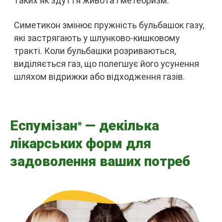
таких як здуття живота і метеоризм.
Симетикон змінює пружність бульбашок газу,
які застрягають у шлунково-кишковому
тракті. Коли бульбашки розриваються,
виділяється газ, що полегшує його усунення
шляхом відрижки або відходження газів.
Еспумізан
— декілька
®
лікарських форм для
задоволення ваших потреб