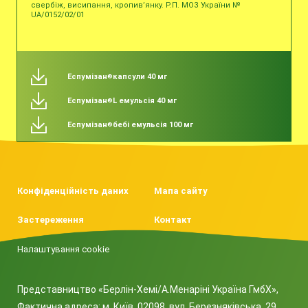
свербіж, висипання, кропив’янку. Р.П. МОЗ України №
UA/0152/02/01
Еспумізан
капсули 40 мг
®
Еспумізан
L емульсія 40 мг
®
Еспумізан
бебі емульсія 100 мг
®
Конфіденційність даних
Мапа сайту
Застереження
Контакт
Налаштування cookie
Представництво «Берлін-Хемі/А.Менаріні Україна ГмбХ»,
Фактична адреса: м. Київ, 02098, вул. Березняківська, 29,