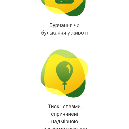
Бурчання чи
булькання у животі
Тиск і спазми,
спричинені
надмірною
кількістю газів, що