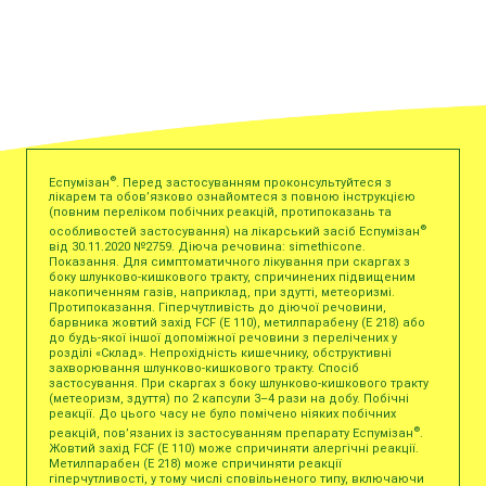
®
Еспумізан
. Перед застосуванням проконсультуйтеся з
лікарем та обов’язково ознайомтеся з повною інструкцією
(повним переліком побічних реакцій, протипоказань та
®
особливостей застосування) на лікарський засіб Еспумізан
від 30.11.2020 №2759. Діюча речовина: simethicone.
Показання. Для симптоматичного лікування при скаргах з
боку шлунково-кишкового тракту, спричинених підвищеним
накопиченням газів, наприклад, при здутті, метеоризмі.
Протипоказання. Гіперчутливість до діючої речовини,
барвника жовтий захід FCF (Е 110), метилпарабену (Е 218) або
до будь-якої іншої допоміжної речовини з перелічених у
розділі «Склад». Непрохідність кишечнику, обструктивні
захворювання шлунково-кишкового тракту. Спосіб
застосування. При скаргах з боку шлунково-кишкового тракту
(метеоризм, здуття) по 2 капсули 3–4 рази на добу. Побічні
реакції. До цього часу не було помічено ніяких побічних
®
реакцій, пов’язаних із застосуванням препарату Еспумізан
.
Жовтий захід FCF (Е 110) може спричиняти алергічні реакції.
Метилпарабен (Е 218) може спричиняти реакції
гіперчутливості, у тому числі сповільненого типу, включаючи