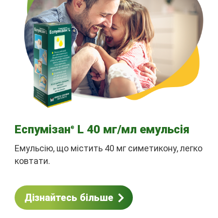
Еспумізан
L 40 мг/мл емульсія
®
Емульсію, що містить 40 мг симетикону, легко
ковтати.
Дізнайтесь більше