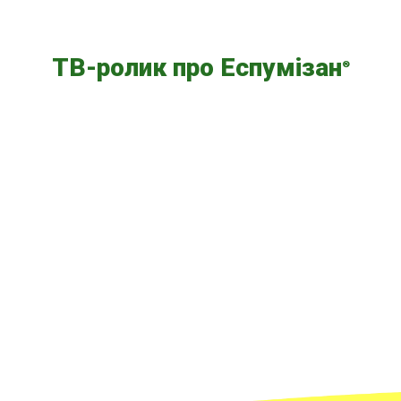
ТВ-ролик про Еспумізан
®
Video
Player