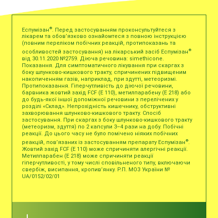
®
Еспумізан
. Перед застосуванням проконсультуйтеся з
лікарем та обов’язково ознайомтеся з повною інструкцією
(повним переліком побічних реакцій, протипоказань та
®
особливостей застосування) на лікарський засіб Еспумізан
від 30.11.2020 №2759. Діюча речовина: simethicone.
Показання. Для симптоматичного лікування при скаргах з
боку шлунково-кишкового тракту, спричинених підвищеним
накопиченням газів, наприклад, при здутті, метеоризмі.
Протипоказання. Гіперчутливість до діючої речовини,
барвника жовтий захід FCF (Е 110), метилпарабену (Е 218) або
до будь-якої іншої допоміжної речовини з перелічених у
розділі «Склад». Непрохідність кишечнику, обструктивні
захворювання шлунково-кишкового тракту. Спосіб
застосування. При скаргах з боку шлунково-кишкового тракту
(метеоризм, здуття) по 2 капсули 3–4 рази на добу. Побічні
реакції. До цього часу не було помічено ніяких побічних
®
реакцій, пов’язаних із застосуванням препарату Еспумізан
.
Жовтий захід FCF (Е 110) може спричиняти алергічні реакції.
Метилпарабен (Е 218) може спричиняти реакції
гіперчутливості, у тому числі сповільненого типу, включаючи
свербіж, висипання, кропив’янку. Р.П. МОЗ України №
UA/0152/02/01