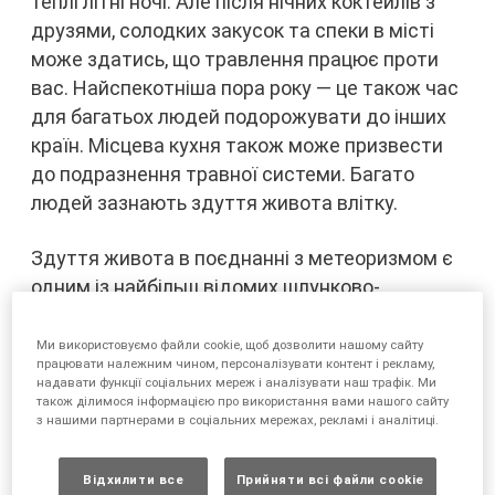
теплі літні ночі. Але після нічних коктейлів з
друзями, солодких закусок та спеки в місті
може здатись, що травлення працює проти
вас. Найспекотніша пора року — це також час
для багатьох людей подорожувати до інших
країн. Місцева кухня також може призвести
до подразнення травної системи. Багато
людей зазнають здуття живота влітку.
Здуття живота в поєднанні з метеоризмом є
одним із найбільш відомих шлунково-
кишкових симптомів, про які повідомляють
лікаря. Але люди часто мовчать про ці
Ми використовуємо файли cookie, щоб дозволити нашому сайту
працювати належним чином, персоналізувати контент і рекламу,
симптоми через сором або ігнорують їх,
надавати функції соціальних мереж і аналізувати наш трафік. Ми
оскільки пацієнти та лікарі не сприймають цей
також ділимося інформацією про використання вами нашого сайту
з нашими партнерами в соціальних мережах, рекламі і аналітиці.
стан як справжню проблему. У той самий час
справді багато людей страждають від болю
Відхилити все
Прийняти всі файли сookie
та соціального дискомфорту, спричинених