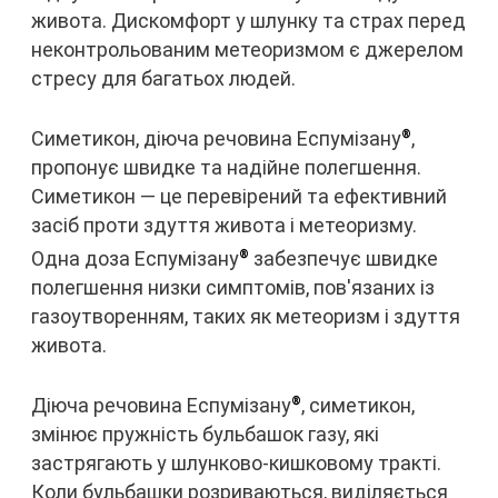
живота. Дискомфорт у шлунку та страх перед
неконтрольованим метеоризмом є джерелом
стресу для багатьох людей.
Симетикон, діюча речовина Еспумізану
,
®
пропонує швидке та надійне полегшення.
Симетикон — це перевірений та ефективний
засіб проти здуття живота і метеоризму.
Одна доза Еспумізану
забезпечує швидке
®
полегшення низки симптомів, пов'язаних із
газоутворенням, таких як метеоризм і здуття
живота.
Діюча речовина Еспумізану
, симетикон,
®
змінює пружність бульбашок газу, які
застрягають у шлунково-кишковому тракті.
Коли бульбашки розриваються, виділяється