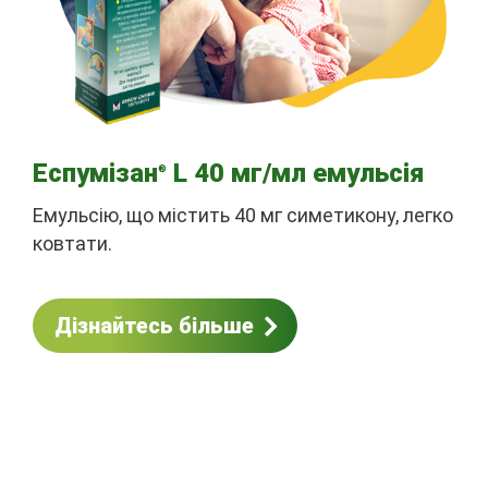
Еспумізан
L 40 мг/мл емульсія
®
Емульсію, що містить 40 мг симетикону, легко
ковтати.
Дізнайтесь більше