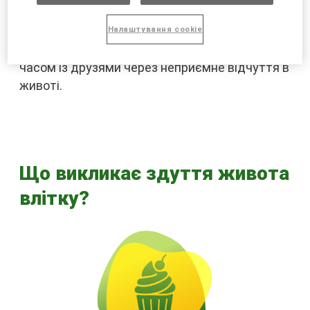
здуттям живота і метеоризмом. Вони можуть
почуватись незручно в своїх обтягуючих
Налаштування cookie
літніх сукнях і не можуть насолоджуватись
часом із друзями через неприємне відчуття в
животі.
Що викликає здуття живота
влітку?