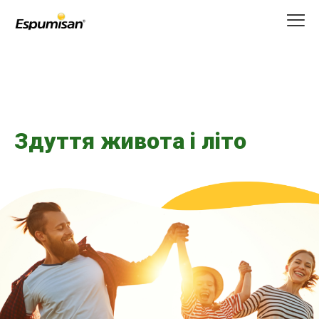
Перейти
до
основного
вмісту
Здуття живота і літо