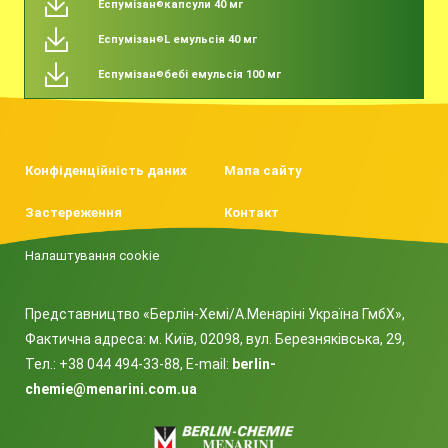
Еспумізан
капсули 40 мг
®
Еспумізан
L емульсія 40 мг
®
Еспумізан
бебі емульсія 100 мг
®
Конфіденційність даних
Мапа сайту
Застереження
Контакт
Налаштування cookie
Представництво «Берлін-Хемі/А.Менаріні Україна ГмбХ»,
Фактична адреса: м. Київ, 02098, вул. Березняківська, 29,
Тел.: +38 044 494-33-88, E-mail:
berlin-
chemie@menarini.com.ua