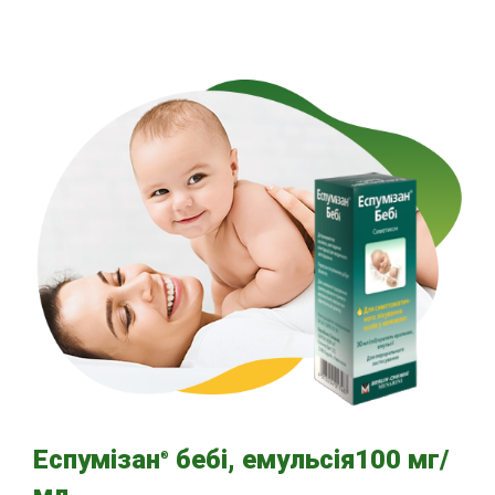
Еспумізан
бебі, емульсія100 мг/
®